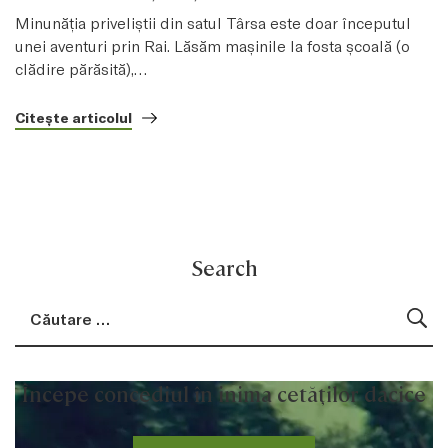
Minunăţia priveliştii din satul Târsa este doar începutul
unei aventuri prin Rai. Lăsăm maşinile la fosta şcoală (o
clădire părăsită),…
Citește articolul
Search
Search for:
Cau
Începe concediul în inima cetăților dacice