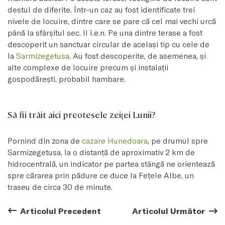
destul de diferite. Într-un caz au fost identificate trei
nivele de locuire, dintre care se pare că cel mai vechi urcă
până la sfârşitul sec. II î.e.n. Pe una dintre terase a fost
descoperit un sanctuar circular de acelaşi tip cu cele de
la
Sarmizegetusa
. Au fost descoperite, de asemenea, şi
alte complexe de locuire precum şi instalaţii
gospodăreşti, probabil hambare.
Să fii trăit aici preotesele zeiţei Lunii?
Pornind din zona de
cazare Hunedoara
, pe drumul spre
Sarmizegetusa, la o distanţă de aproximativ 2 km de
hidrocentrală, un indicator pe partea stângă ne orientează
spre cărarea prin pădure ce duce la Feţele Albe, un
traseu de circa 30 de minute.
Articolul Precedent
Articolul Precedent:
Articolul Următor
Arti