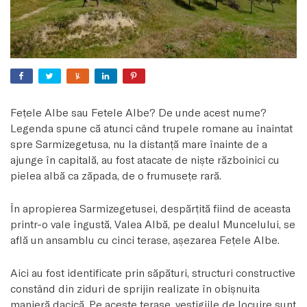
Feţele Albe sau Fetele Albe? De unde acest nume?
Legenda spune că atunci când trupele romane au înaintat
spre Sarmizegetusa, nu la distanţă mare înainte de a
ajunge în capitală, au fost atacate de nişte războinici cu
pielea albă ca zăpada, de o frumuseţe rară.
În apropierea Sarmizegetusei, despărţită fiind de aceasta
printr-o vale îngustă, Valea Albă, pe dealul Muncelului, se
află un ansamblu cu cinci terase, aşezarea Feţele Albe.
Aici au fost identificate prin săpături, structuri constructive
constând din ziduri de sprijin realizate în obişnuita
manieră dacică. Pe aceste terase, vestigiile de locuire sunt