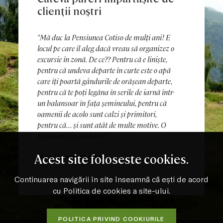
clienții noștri
"Mă duc la Pensiunea Cotiso de mulți ani! E
locul pe care îl aleg dacă vreau să organizez o
excursie în zonă. De ce?? Pentru că e liniște,
pentru că undeva departe în curte este o apă
care îți poartă gândurile de orășean departe,
pentru că te poți legăna în serile de iarnă într-
un balansoar în fața șemineului, pentru că
oamenii de acolo sunt calzi și primitori,
pentru că... și sunt atât de multe motive. O
recomand cu căldură!"
Acest site foloseste cookies.
MARIANA DRĂGAN
Previous
Next
Continuarea navigării în site înseamnă că ești de acord
cu Politica de cookies a site-ului.
POLITICA PRIVIND COOKIURILE